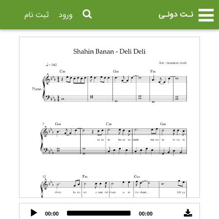
نـت دونـی
ورود
ثبت نام
Audio
00:00
00:00