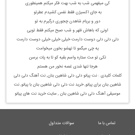
کی میفهمی شب به شب بهت فکر میکنم همینطوری
به جای اکسیژن فقط نفس کشیدم عطرتو
دور و بریام شاهدن چجوری درگیرم به تو
اونی که باهاش ظهر و شب صبح میکنم فقط تویی
دلی دلی دلی دوست دارمت خیلی خیلی خیلی دوست دارمت
یه چی میگمو تا تهشو بخون میخوامت
تکی تو مث ستاره واسم بقیه کو تا به پات برسن
هرجا تنها شدی غصه نخور من هستم
کلمات کلیدی : نت
پیانو
دلی دلی شاهین بنان
, نت آهنگ
دلی دلی
شاهین بنان
برای
پیانو, خرید نت
دلی دلی شاهین بنان
با
پیانو, نت
موسیقی آهنگ
دلی دلی شاهین بنان
, سایت خرید نت های پیانو
تماس با ما
سوالات متداول