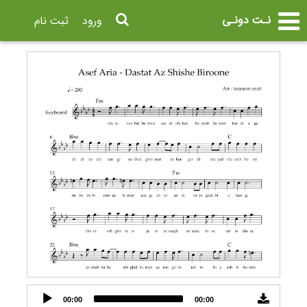
نـت دونـی
ورود
ثبت نام
Audio
00:00
00:00