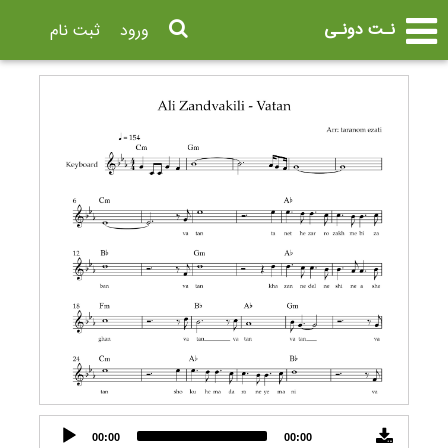
نـت دونـی
ورود
ثبت نام
Audio
00:00
00:00