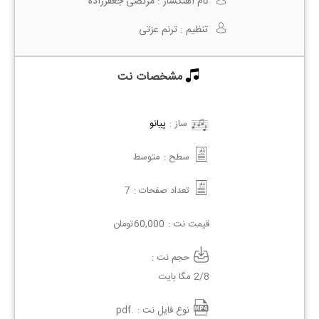
نام آهنگساز :
مرتضی جعفرزاده
تنظیم :
ترنم عزتی
مشخصات نت
ساز :
پیانو
سطح :
متوسط
تعداد صفحات :
7
قیمت نت :
60,000
تومان
حجم نت :
2/8 مگا بایت
نوع فایل نت :
.pdf