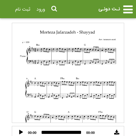
نـت دونـی
ورود
ثبت نام
Audio
00:00
00:00