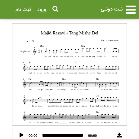
نـت دونـی
ورود
ثبت نام
Audio
00:00
00:00