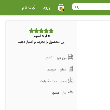
ورود
ثبت نام
0
5
از 5 امتیاز
این محصول را بخرید و امتیاز دهید
نوع فایل :
.pdf
سطح :
متوسط
حجم :
1/9 مگا بایت
ساز :
سنتور