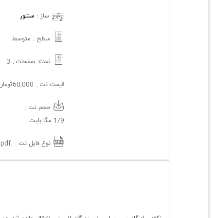
ساز :
سنتور
سطح :
متوسط
تعداد صفحات :
3
قیمت نت :
60,000
تومان
حجم نت :
1/9 مگا بایت
نوع فایل نت :
.pdf