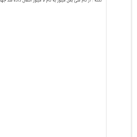
نکته :
از گام سی بمل مینور به گام لا مینور انتقال داده شد
جهت