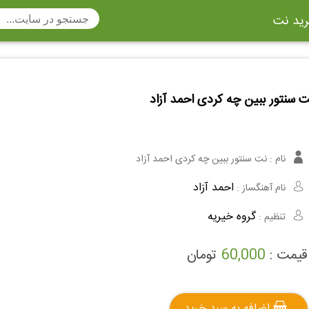
ید نت
تار
سنتور
ساز دهنی
ارینت
سه تار
 سنتور ببین چه کردی احمد آزاد
تار
اکسوفون
بربط
چنگ
وکن اشپیل
ویبرافون
کنترباس
نام :
نت سنتور ببین چه کردی احمد آزاد
ی هفت بند
وکال
ترومبون
احمد آزاد
نام آهنگساز :
ولا
قانون
مثلث
گروه خیریه
تنظیم :
وت ریکوردر
توبا
هورن
قیمت :
60,000
تومان
اضافه به سبد خرید