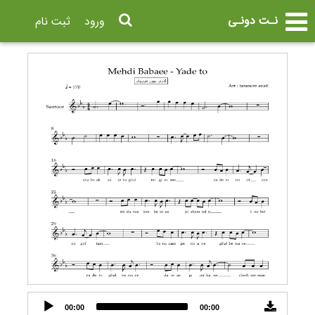
نـت دونـی
ورود
ثبت نام
Audio
00:00
00:00