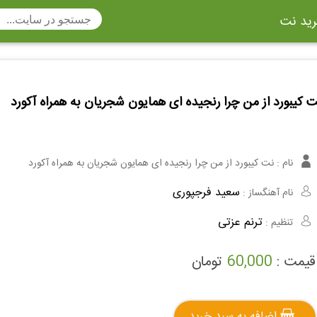
ید نت
تار
سنتور
ساز دهنی
ارینت
سه تار
تار
 کیبورد از من چرا رنجیده ای همایون شجریان به همراه آکورد
اکسوفون
بربط
چنگ
وکن اشپیل
ویبرافون
کنترباس
نام :
نت کیبورد از من چرا رنجیده ای همایون شجریان به همراه آکورد
ی هفت بند
وکال
ترومبون
سعید فرجپوری
نام آهنگساز :
ولا
قانون
مثلث
ترنم عزتی
تنظیم :
وت ریکوردر
توبا
هورن
قیمت :
60,000
تومان
اضافه به سبد خرید