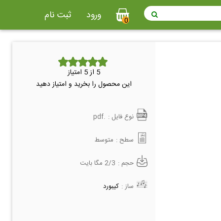
ورود
ثبت نام
0
5
از 5 امتیاز
این محصول را بخرید و امتیاز دهید
نوع فایل :
.pdf
سطح :
متوسط
حجم :
2/3 مگا بایت
ساز :
کیبورد