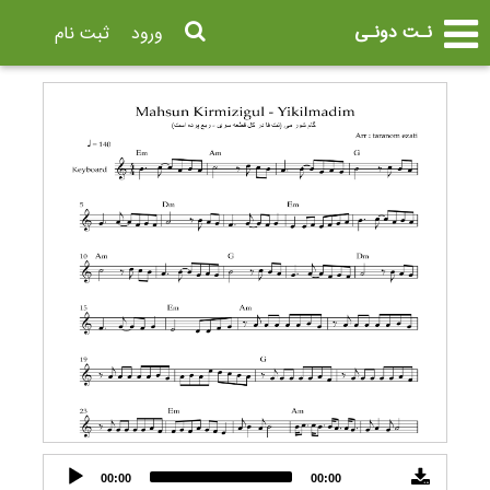
نـت دونـی
ورود
ثبت نام
Audio
00:00
00:00