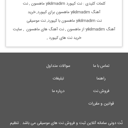
کلمات کلیدی : نت
کیبورد
yikilmadim
ماهسون
, نت
آهنگ
yikilmadim
ماهسون
برای
کیبورد, خرید
نت
yikilmadim
ماهسون
با
کیبورد, نت موسیقی
آهنگ
yikilmadim
از
ماهسون
, نت آهنگ های
ماهسون
, سایت
خرید نت های
کیبورد
,
تماس با ما
سوالات متداول
راهنما
تبلیغات
فروش نت
درباره ما
قوانین و مقررات
نُت دونی سامانه آنلاین ثبت و فروش نت های موسیقی می باشد . تنظیم