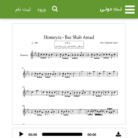
نـت دونـی
ورود
ثبت نام
Audio
00:00
00:00