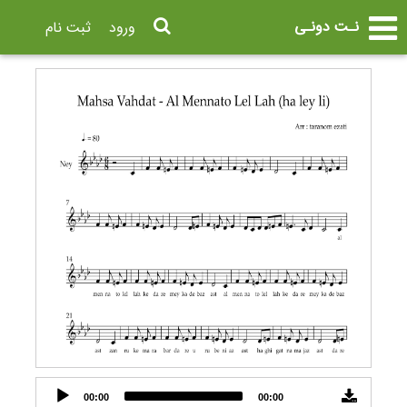
نـت دونـی
ورود
ثبت نام
Audio
00:00
00:00