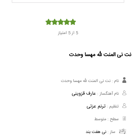
Player
5
از 5 امتیاز
نت نی المنت لله مهسا وحدت
نام :
نت نی المنت لله مهسا وحدت
عارف قزوینی
نام آهنگساز :
ترنم عزتی
تنظیم :
سطح :
متوسط
ساز :
نی هفت بند