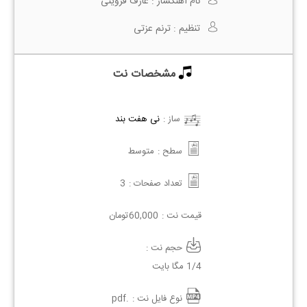
نام آهنگساز :
عارف قزوینی
تنظیم :
ترنم عزتی
مشخصات نت
ساز :
نی هفت بند
سطح :
متوسط
تعداد صفحات :
3
قیمت نت :
60,000
تومان
حجم نت :
1/4 مگا بایت
نوع فایل نت :
.pdf