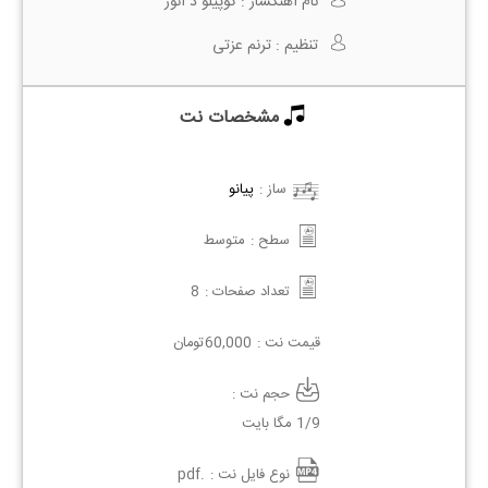
نام آهنگساز :
کوپیلو د آئور
تنظیم :
ترنم عزتی
مشخصات نت
ساز :
پیانو
سطح :
متوسط
تعداد صفحات :
8
قیمت نت :
60,000
تومان
حجم نت :
1/9 مگا بایت
نوع فایل نت :
.pdf