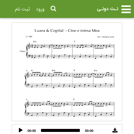
نـت دونـی
ورود
ثبت نام
Audio
00:00
00:00