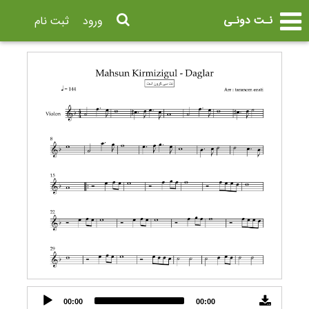
نـت دونـی
ورود
ثبت نام
Audio
00:00
00:00