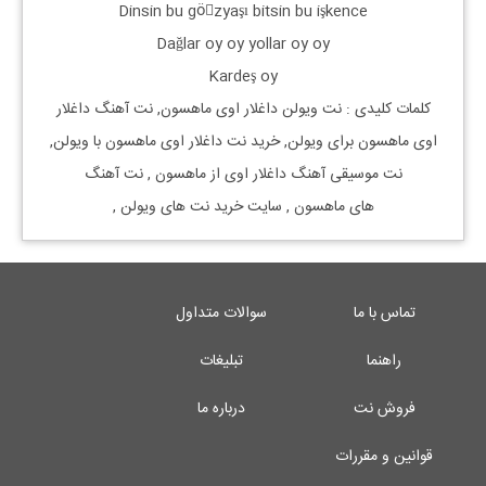
Dinsin bu göِzyaşı bitsin bu işkence
Dağlar oy oy yollar oy oy
Kardeş oy
کلمات کلیدی : نت
ویولن
داغلار اوی
ماهسون, نت آهنگ
داغلار
اوی
ماهسون
برای
ویولن, خرید نت
داغلار اوی
ماهسون
با
ویولن,
نت موسیقی آهنگ
داغلار اوی
از
ماهسون
, نت آهنگ
های
ماهسون
, سایت خرید نت های
ویولن
,
تماس با ما
سوالات متداول
راهنما
تبلیغات
فروش نت
درباره ما
قوانین و مقررات