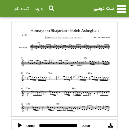
نـت دونـی
ورود
ثبت نام
Audio
00:00
00:00