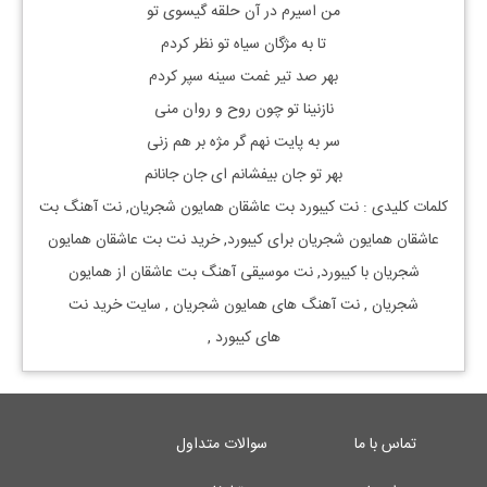
من اسیرم در آن حلقه گیسوی تو
تا به مژگان سیاه تو نظر کردم
بهر صد تیر غمت سینه سپر کردم
نازنینا تو چون روح و روان منی
سر به پایت نهم گر مژه بر هم زنی
بهر تو جان بیفشانم ای جان جانانم
کلمات کلیدی : نت
کیبورد
بت عاشقان
همایون شجریان, نت آهنگ
بت
عاشقان
همایون شجریان
برای
کیبورد, خرید نت
بت عاشقان
همایون
شجریان
با
کیبورد, نت موسیقی آهنگ
بت عاشقان
از
همایون
شجریان
, نت آهنگ های
همایون شجریان
, سایت خرید نت
های
کیبورد
,
تماس با ما
سوالات متداول