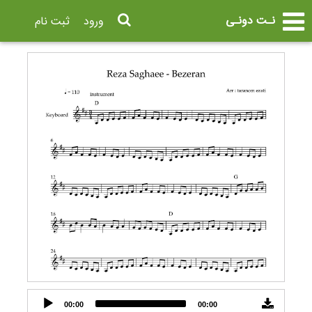
نـت دونـی
ورود
ثبت نام
Audio
00:00
00:00