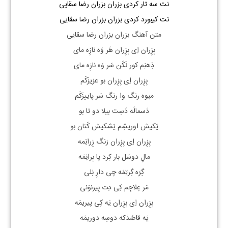
نت سه تار کردی بزران بزران رضا سقایی
نت کیبورد کردی بزران بزران رضا سقایی
متن آهنگ بزران بزران رضا سقایی
بِزِران اِی بِزِران هَر وَه نازِه مای
ذِهنِم کور نَکَن سَر وَه نازِه مای
بِزِران اِی بِزِران بو عزیزَکَم
میوه رنگ وا رنگ سَر پاییزَکَم
دَسمالَه دَسِت بیلا دو تا بو
یَکیش اوریشِم یَشکیش کَتان بو
بِزِران اِی بِزِران زنگ زِرانِمه
مالِ دوسَل بار کِرد پا بِرانِمَه
گِرَه گِرتِمَه چی دارِ بَلی
مَر عِلاجِم کِی دِت بِیرنوَنی
بِزِران اِی بِزِران یَه کِی پیریمَه
یَه قاصُدَکه دوسِه دوریمَه