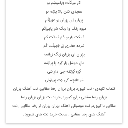
اگر مِیلَکَت فِراموشِم بو
سفیدی کفن بالا پشِم بو
بِزِران اِی بِزِران بو عزیزَکَم
میوه رنگ وا رنگ سَر پاییزَکَم
دَمَکَت بار بو دَم دَمانَت کَم
سُرمه عطاری پُر چَمِیلَت کَم
بِزِران اِی بِزِران زنگ زِرانِمه
مالِ دوسَل بار کِرد پا بِرانِمَه
گِرَه گِرتِمَه چی دارِ بَلی
مَر عِلاجِم کِی دِت بِیرنوَنی
کلمات کلیدی : نت
کیبورد
بزران بزران
رضا سقایی, نت آهنگ
بزران
بزران
رضا سقایی
برای
کیبورد, خرید نت
بزران بزران
رضا
سقایی
با
کیبورد, نت موسیقی آهنگ
بزران بزران
از
رضا سقایی
, نت
آهنگ های
رضا سقایی
, سایت خرید نت های
کیبورد
,