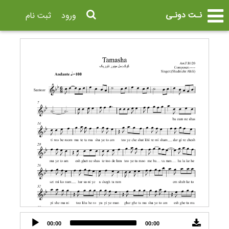
نـت دونـی
ورود
ثبت نام
Audio
00:00
00:00