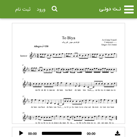
نـت دونـی
ورود
ثبت نام
Audio
00:00
00:00