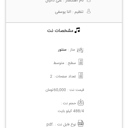
نام آهنگساز :
علی دانیال
تنظیم :
النا یوسفی
مشخصات نت
ساز :
سنتور
سطح :
متوسط
تعداد صفحات :
2
قیمت نت :
60,000
تومان
حجم نت :
488/4 کیلو بایت
نوع فایل نت :
.pdf