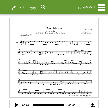
نـت دونـی
ورود
ثبت نام
Audio
00:00
00:00