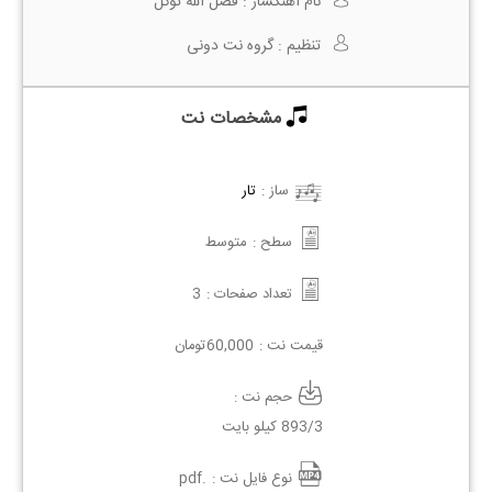
نام آهنگساز :
فضل الله توکل
تنظیم :
گروه نت دونی
مشخصات نت
ساز :
تار
سطح :
متوسط
تعداد صفحات :
3
قیمت نت :
60,000
تومان
حجم نت :
893/3 کیلو بایت
نوع فایل نت :
.pdf