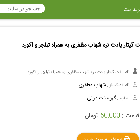
ید نت
تار
سنتور
ساز دهنی
ارینت
سه تار
تار
 گیتار یادت نره شهاب مظفری به همراه تبلچر و آکورد
اکسوفون
بربط
چنگ
وکن اشپیل
ویبرافون
کنترباس
نام :
نت گیتار یادت نره شهاب مظفری به همراه تبلچر و آکورد
ی هفت بند
وکال
ترومبون
شهاب مظفری
نام آهنگساز :
ولا
قانون
مثلث
گروه نت دونی
تنظیم :
وت ریکوردر
توبا
هورن
قیمت :
60,000
تومان
اضافه به سبد خرید