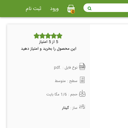
ورود
ثبت نام
0
5
از 5 امتیاز
این محصول را بخرید و امتیاز دهید
نوع فایل :
.pdf
سطح :
متوسط
حجم :
1/6 مگا بایت
ساز :
گیتار