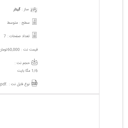
ساز :
گیتار
سطح :
متوسط
تعداد صفحات :
7
قیمت نت :
60,000
تومان
حجم نت :
1/6 مگا بایت
نوع فایل نت :
.pdf