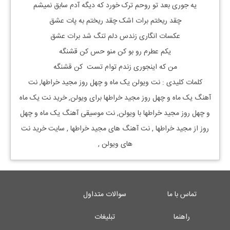
یه جوری بعد تو روحم ترک خورد که دیگه آدم سابق نمیشم
چقد ریختم برات اشک چقد ریختم به پات عشق
عکسات انگاری زندس دلم تنگ شد برات عشق
یکم عطرم رو بو کن منو حس کن قشنگه
من که اینجوری زندم توام تست کن قشنگه
کلمات کلیدی : نت
ویولن
یک ماه و چهل روز
مجید خراطها, نت
آهنگ
یک ماه و چهل روز
مجید خراطها
برای
ویولن, خرید نت
یک ماه
و چهل روز
مجید خراطها
با
ویولن, نت موسیقی آهنگ
یک ماه و چهل
روز
از
مجید خراطها
, نت آهنگ های
مجید خراطها
, سایت خرید نت
های
ویولن
,
تماس با ما
سوالات متداول
راهنما
تبلیغات