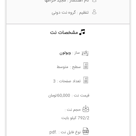
نام آهنگساز :
مجید خراطها
تنظیم :
گروه نت دونی
مشخصات نت
ساز :
ویولون
سطح :
متوسط
تعداد صفحات :
3
قیمت نت :
60,000
تومان
حجم نت :
792/2 کیلو بایت
نوع فایل نت :
.pdf