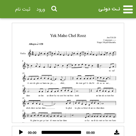
نـت دونـی
ورود
ثبت نام
Audio
00:00
00:00