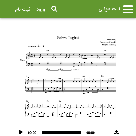
نـت دونـی
ورود
ثبت نام
Audio
00:00
00:00