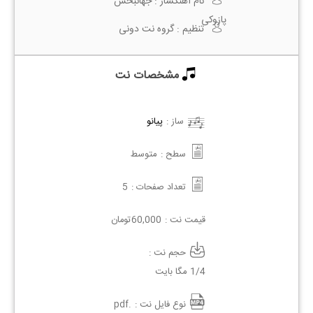
نام آهنگساز :
جهانبخش
پازوکی
تنظیم :
گروه نت دونی
مشخصات نت
ساز :
پیانو
سطح :
متوسط
تعداد صفحات :
5
قیمت نت :
60,000
تومان
حجم نت :
1/4 مگا بایت
نوع فایل نت :
.pdf