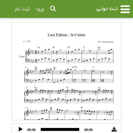
نـت دونـی
ورود
ثبت نام
Audio
00:00
00:00