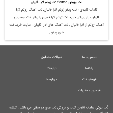
نت ویولن Je t’aime ژوتم لارا فابیان
کلمات کلیدی : نت
پیانو
ژوتم
لارا فابیان, نت آهنگ
ژوتم
لارا
فابیان
برای
پیانو, خرید نت
ژوتم
لارا فابیان
با
پیانو, نت موسیقی
آهنگ
ژوتم
از
لارا فابیان
, نت آهنگ های
لارا فابیان
, سایت خرید نت
های
پیانو
,
تماس با ما
سوالات متداول
راهنما
تبلیغات
فروش نت
درباره ما
قوانین و مقررات
نُت دونی سامانه آنلاین ثبت و فروش نت های موسیقی می باشد . تنظیم