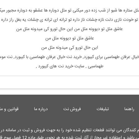
ثل ستاره ها شبو از شب زده دور میکنی تو مثل دوباره ها عشقو به دوباره مجبور می
تو خودت نازی دلت نازه چشات ناز داره تو ترانه ای ترانه ی چشات یه بغل راز داره
عاشق مثل تو دیوونه مثل من این حال تورو کی میدونه مثل من
عاشق مثل تو دیوونه مثل من
این حال تورو کی میدونه مثل من
یال
عرفان طهماسبی
برای
کیبورد, خرید نت
خیال
عرفان طهماسبی
با
کیبورد, نت مو
طهماسبی
, سایت خرید نت های
کیبورد
,
راهنما
تبلیغات
فروش نت
درباره ما
قوانین و مق
کنندگان می توانند قطعات تنظیم شده خود را به جهت فروش و ثبت در سامانه در ا
کارشناسان وب سایت قرار دهند . تمامی حقوق این وب سایت محفوظ می باشد و استفاده غیر م