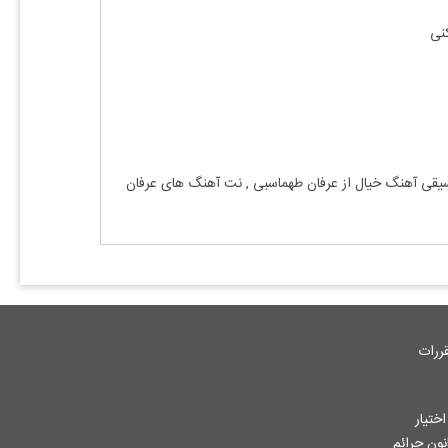
کنی
سیقی آهنگ
خیال
از
عرفان طهماسبی
, نت آهنگ های
عرفان
ررات
ختیار
جاز از آثار ثبت شده به هر نحوی طبق ماده 12 فصل سوم قانون جرائم