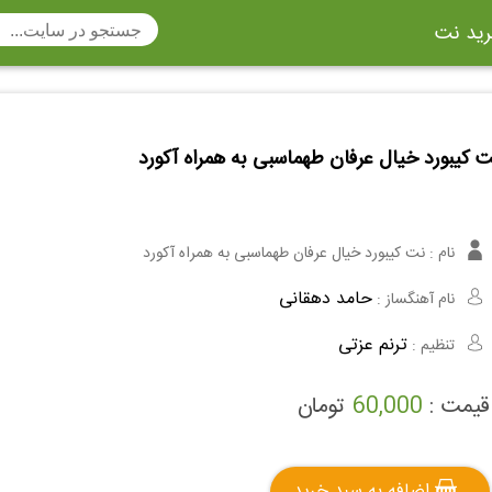
ید نت
تار
سنتور
ساز دهنی
ارینت
سه تار
تار
 کیبورد خیال عرفان طهماسبی به همراه آکورد
اکسوفون
بربط
چنگ
وکن اشپیل
ویبرافون
کنترباس
نام :
نت کیبورد خیال عرفان طهماسبی به همراه آکورد
ی هفت بند
وکال
ترومبون
حامد دهقانی
نام آهنگساز :
ولا
قانون
مثلث
ترنم عزتی
تنظیم :
وت ریکوردر
توبا
هورن
قیمت :
60,000
تومان
اضافه به سبد خرید