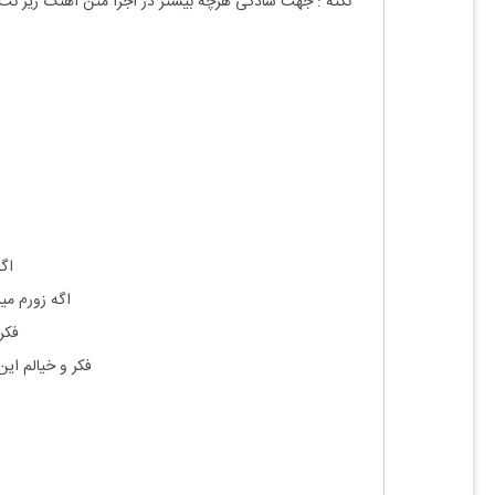
نکته : جهت سادگی هرچه بیشتر در اجرا متن آهنگ زیر نت
اگ
اگه زورم می
فکر
فکر و خیالم ای