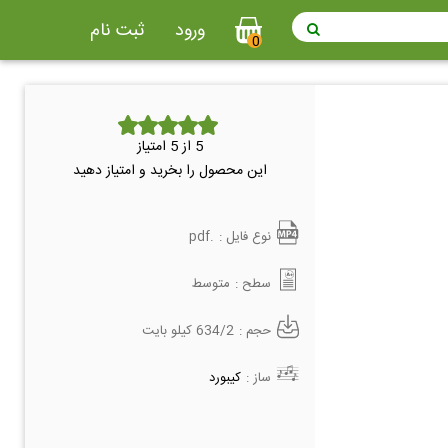
ورود
ثبت نام
0
5
از 5 امتیاز
این محصول را بخرید و امتیاز دهید
نوع فایل :
.pdf
سطح :
متوسط
حجم :
634/2 کیلو بایت
ساز :
کیبورد