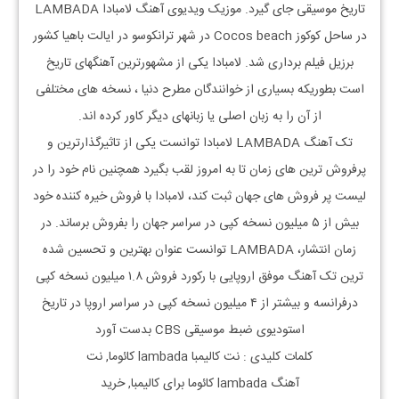
تاریخ موسیقی جای گیرد. موزیک ویدیوی آهنگ لامبادا LAMBADA
در ساحل کوکوز Cocos beach در شهر ترانکوسو در ایالت باهیا کشور
برزیل فیلم برداری شد. لامبادا یکی از مشهورترین آهنگهای تاریخ
است بطوریکه بسیاری از خوانندگان مطرح دنیا ، نسخه های مختلفی
از آن را به زبان اصلی یا زبانهای دیگر کاور کرده اند.
تک آهنگ LAMBADA لامبادا توانست یکی از تاثیرگذارترین و
پرفروش ترین های زمان تا به امروز لقب بگیرد همچنین نام خود را در
لیست پر فروش های جهان ثبت کند، لامبادا با فروش خیره کننده خود
بیش از ۵ میلیون نسخه کپی در سراسر جهان را بفروش برساند. در
زمان انتشار، LAMBADA توانست عنوان بهترین و تحسین شده
ترین تک آهنگ موفق اروپایی با رکورد فروش ۱.۸ میلیون نسخه کپی
درفرانسه و بیشتر از ۴ میلیون نسخه کپی در سراسر اروپا در تاریخ
استودیوی ضبط موسیقی CBS بدست آورد
کلمات کلیدی : نت
کالیمبا
lambada
کائوما, نت
آهنگ
lambada
کائوما
برای
کالیمبا, خرید