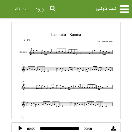
نـت دونـی
ورود
ثبت نام
Audio
00:00
00:00