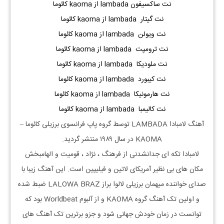
نت ساکسیفون lambada از kaoma کائوما
نت گیتار lambada از kaoma کائوما
نت ویولن lambada از kaoma کائوما
نت ترومپت lambada از kaoma کائوما
نت ملودیکا lambada از kaoma کائوما
نت کیبورد lambada از kaoma کائوما
نت هارمونیکا lambada از kaoma کائوما
نت کالیمبا lambada از kaoma کائوما
آهنگ لامبادا LAMBADA توسط گروه پاپ فرانسوی برزیلی کائوما –
KAOMA در سال ۱۹۸۹ منتشر گردید.
لامبادا تکه ای جدانشدنی از فرهنگ ، نژاد ، قومیت و الهامبخش
مکان های بی نظیر آمریکای لاتین و فیلیپین است. این آهنگ زیبا با
صدای خواننده میهمان برزیلی لالوا براز LALOWA BRAZ ضبط شده
و اولین تک آهنگ گروه KAOMA و از آلبوم Worldbeat بود که
توانست در زمان خودش جهانی شود و جزو برترین تک آهنگ های