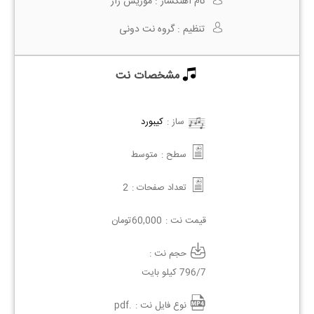
نام آهنگساز :
موریس ژار
تنظیم :
گروه نت دونی
مشخصات نت
ساز :
کیبورد
سطح :
متوسط
تعداد صفحات :
2
قیمت نت :
60,000
تومان
حجم نت :
796/7 کیلو بایت
نوع فایل نت :
.pdf