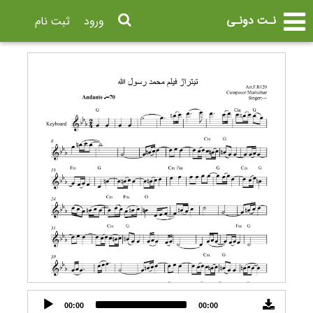
نـت دونـی
ورود
ثبت نام
Audio
00:00
00:00