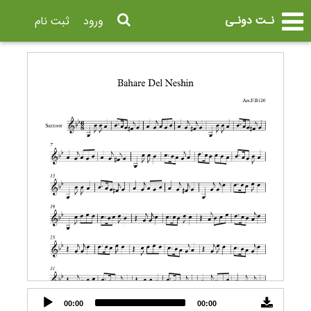
نـت دونـی
ورود
ثبت نام
Audio
00:00
00:00