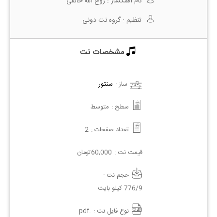
نام آهنگساز :
روح الله خالقی
تنظیم :
گروه نت دونی
مشخصات نت
ساز :
سنتور
سطح :
متوسط
تعداد صفحات :
2
قیمت نت :
60,000
تومان
حجم نت :
776/9 کیلو بایت
نوع فایل نت :
.pdf