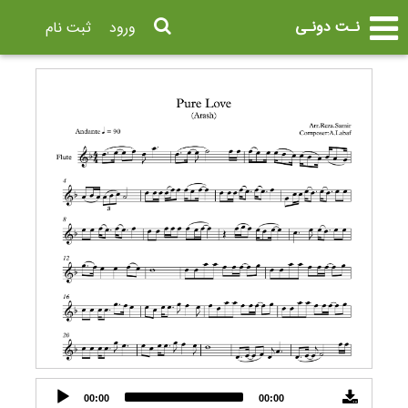
نـت دونـی
ورود
ثبت نام
Audio
00:00
00:00