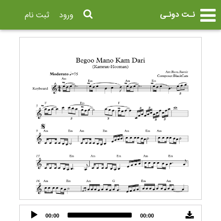
نـت دونـی
ورود
ثبت نام
Audio
00:00
00:00