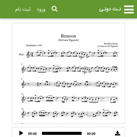
نـت دونـی
ورود
ثبت نام
Audio
00:00
00:00