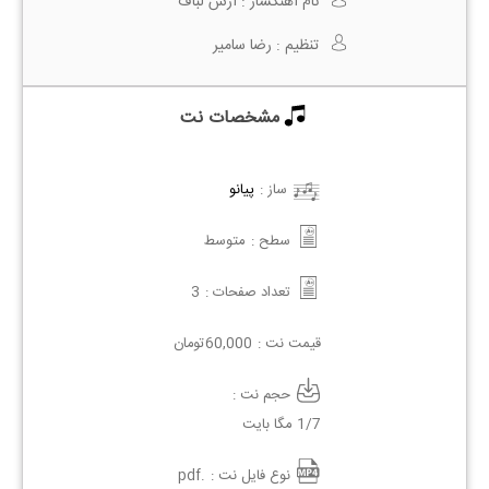
نام آهنگساز :
آرش لباف
تنظیم :
رضا سامیر
مشخصات نت
ساز :
پیانو
سطح :
متوسط
تعداد صفحات :
3
قیمت نت :
60,000
تومان
حجم نت :
1/7 مگا بایت
نوع فایل نت :
.pdf