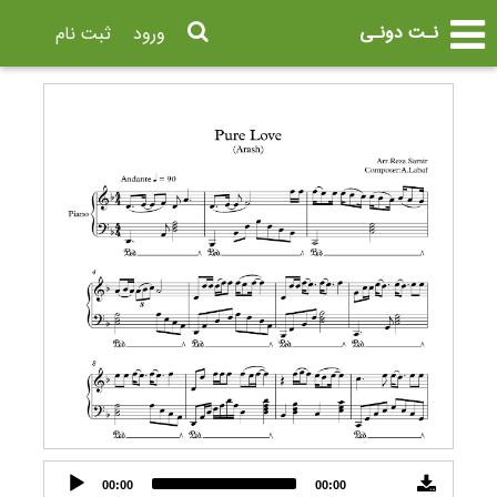
نـت دونـی
ورود
ثبت نام
Audio
00:00
00:00