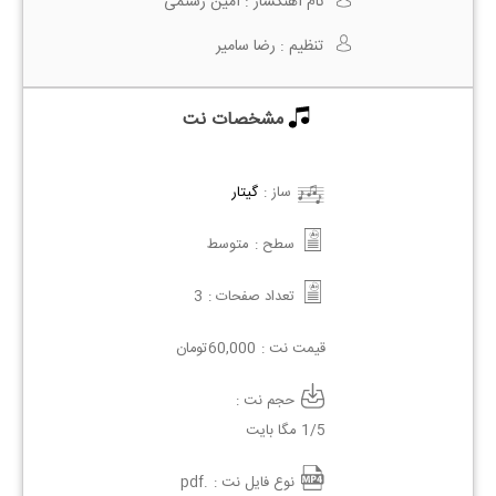
نام آهنگساز :
امین رستمی
تنظیم :
رضا سامیر
مشخصات نت
ساز :
گیتار
سطح :
متوسط
تعداد صفحات :
3
قیمت نت :
60,000
تومان
حجم نت :
1/5 مگا بایت
نوع فایل نت :
.pdf