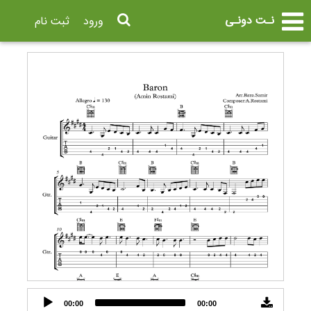
نـت دونـی
ورود
ثبت نام
Audio
00:00
00:00