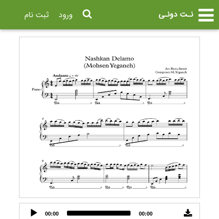
نـت دونـی
ورود
ثبت نام
Audio
00:00
00:00