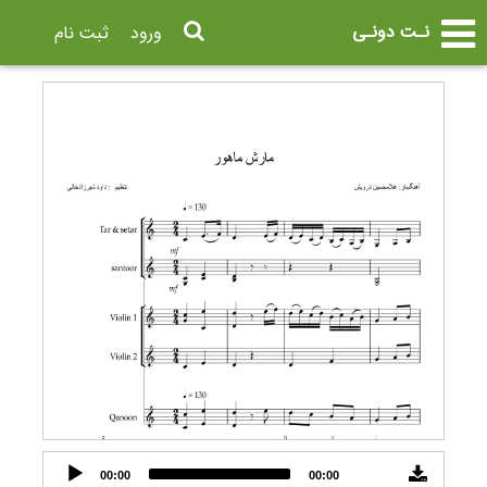
نـت دونـی
ورود
ثبت نام
Audio
00:00
00:00