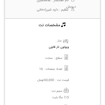
نام آهنگساز :
غلامحسین
درویش‌
تنظیم :
داود شیرزادخانی
مشخصات نت
ساز :
ویولون
تار
قانون
سطح :
سخت
تعداد صفحات :
16
قیمت نت :
60,000
تومان
حجم نت :
7/5 مگا بایت