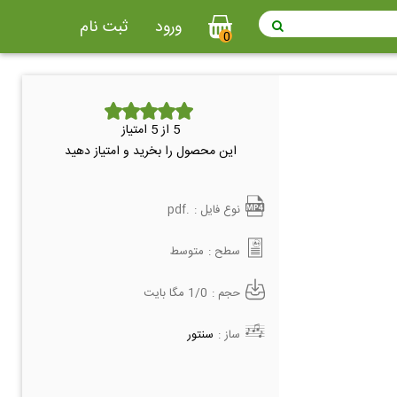
ورود
ثبت نام
0
5
از 5 امتیاز
این محصول را بخرید و امتیاز دهید
نوع فایل :
.pdf
سطح :
متوسط
حجم :
1/0 مگا بایت
ساز :
سنتور