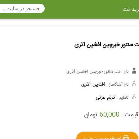
ید نت
تار
سنتور
ساز دهنی
ارینت
سه تار
ت سنتور خبرچین افشین آذری
تار
اکسوفون
بربط
چنگ
وکن اشپیل
ویبرافون
کنترباس
نام :
نت سنتور خبرچین افشین آذری
ی هفت بند
وکال
ترومبون
افشین آذری
نام آهنگساز :
ولا
قانون
مثلث
ترنم عزتی
تنظیم :
وت ریکوردر
توبا
هورن
قیمت :
60,000
تومان
اضافه به سبد خرید