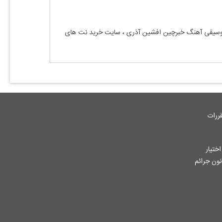
 موسیقی آهنگ خبرچین افشین آذری ، سایت خرید نت های
ررات
ختیار
جاز از آثار ثبت شده به هر نحوی طبق ماده 12 فصل سوم قانون جرائم