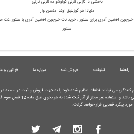
ﺑﺎﺧﺸﻰ دا ﻧﺎزﻟﻰ ﻧﺎزﻟﻰ ﮔﻮﻟﻮﺷﻮ ده ﻧﺎزﻟﻰ ﻧﺎزﻟﻰ
دﻧﻴﺎدا ﻫﺮ ﮔﻮزﻟﻠﻴﻖ اوﻧﺪا دﺋﺴﻦ وار
خبرچین افشین آذری برای سنتور ، خرید نت خبرچین افشین آذری با سنتور ،نت
سنتور
راهنما
تبلیغات
فروش نت
درباره ما
قوانین و مق
کنندگان می توانند قطعات تنظیم شده خود را به جهت فروش و ثبت در سامانه در ا
کارشناسان وب سایت قرار دهند . تمامی حقوق این وب سایت محفوظ می باشد و استفاده غیر م
 مورد پیگرد قضایی قرار خواهد گرفت.