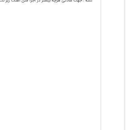
نکته : جهت سادگی هرچه بیشتر در اجرا متن آهنگ زیر نت