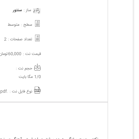
ساز :
سنتور
سطح :
متوسط
تعداد صفحات :
2
قیمت نت :
60,000
تومان
حجم نت :
1/0 مگا بایت
نوع فایل نت :
.pdf