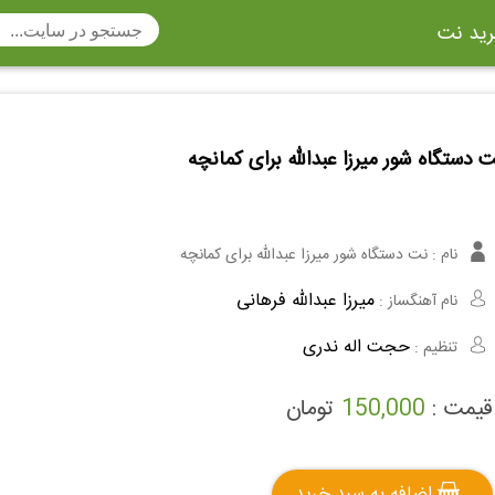
ید نت
تار
سنتور
ساز دهنی
ارینت
سه تار
 دستگاه شور میرزا عبدالله برای کمانچه
تار
اکسوفون
بربط
چنگ
وکن اشپیل
ویبرافون
کنترباس
نام :
نت دستگاه شور میرزا عبدالله برای کمانچه
ی هفت بند
وکال
ترومبون
میرزا عبدالله فرهانی
نام آهنگساز :
ولا
قانون
مثلث
حجت اله ندری
تنظیم :
وت ریکوردر
توبا
هورن
قیمت :
150,000
تومان
اضافه به سبد خرید