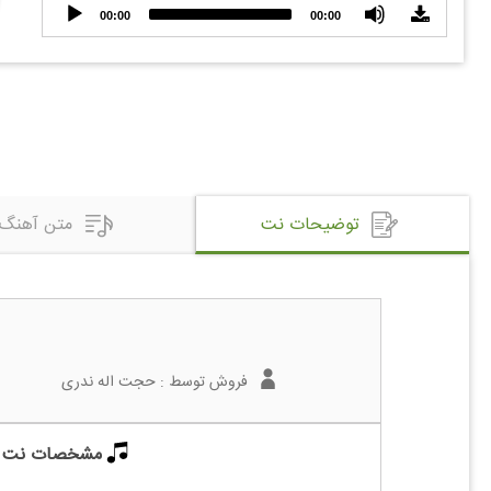
Audio
00:00
00:00
Player
توضیحات نت
متن آهنگ
فروش توسط :
حجت اله ندری
مشخصات نت