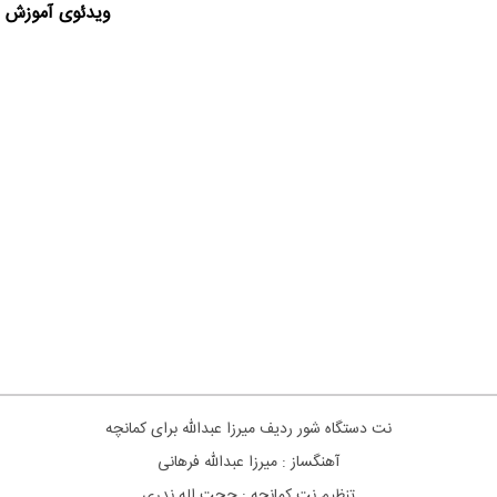
ویدئوی آموزش ا
نت دستگاه شور ردیف میرزا عبدالله برای کمانچه
آهنگساز : میرزا عبدالله فرهانی
تنظیم نت کمانچه : حجت اله ندری