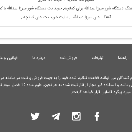
هنگ
دستگاه شور
میرزا عبدالله
برای
کمانچه, خرید نت
دستگاه شور
میرزا عبدالله
با
کم
آهنگ های
میرزا عبدالله
, سایت خرید نت های
کمانچه
,
راهنما
تبلیغات
فروش نت
درباره ما
قوانین و مق
کنندگان می توانند قطعات تنظیم شده خود را به جهت فروش و ثبت در سامانه در ا
کارشناسان وب سایت قرار دهند . تمامی حقوق این وب سایت محفوظ می باشد و استفاده غیر م
 مورد پیگرد قضایی قرار خواهد گرفت.