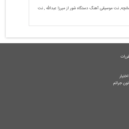
انچه, نت موسیقی آهنگ
دستگاه شور
از
میرزا عبدالله
, نت
ررات
ختیار
جاز از آثار ثبت شده به هر نحوی طبق ماده 12 فصل سوم قانون جرائم