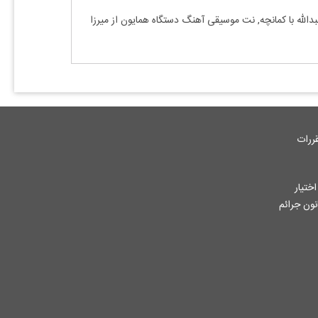
دالله
با
کمانچه, نت موسیقی آهنگ
دستگاه همایون
از
میرزا
ررات
ختیار
جاز از آثار ثبت شده به هر نحوی طبق ماده 12 فصل سوم قانون جرائم