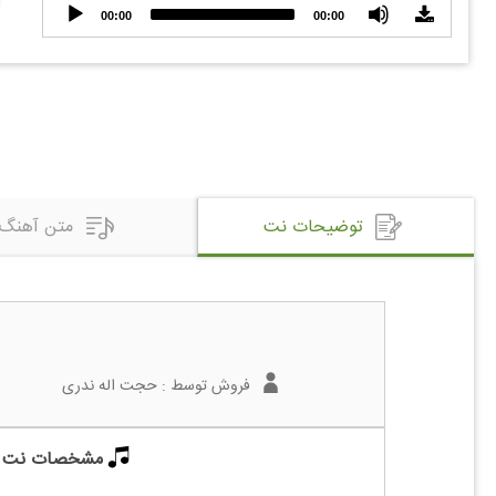
Audio
00:00
00:00
Player
توضیحات نت
متن آهنگ
فروش توسط :
حجت اله ندری
مشخصات نت