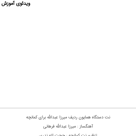
ویدئوی آموزش ا
نت دستگاه همایون ردیف میرزا عبدالله برای کمانچه
آهنگساز : میرزا عبدالله فرهانی
تنظیم نت کمانچه : حجت اله ندری