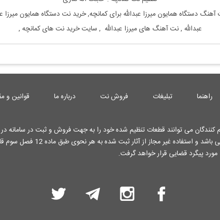
ت آهنگ
دستگاه همایون
میرزا عبدالله
برای
کمانچه, خرید نت
دستگاه همایون
میرزا عب
عبدالله
, نت آهنگ های
میرزا عبدالله
, سایت خرید نت های
کمانچه
,
راهنما
تبلیغات
فروش نت
درباره ما
قوانین و مق
کنندگان می توانند قطعات تنظیم شده خود را به جهت فروش و ثبت در سامانه در ا
کارشناسان وب سایت قرار دهند . تمامی حقوق این وب سایت محفوظ می باشد و استفاده غیر م
 مورد پیگرد قضایی قرار خواهد گرفت.