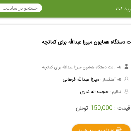
ید نت
تار
سنتور
ساز دهنی
ارینت
سه تار
 دستگاه همایون میرزا عبدالله برای کمانچه
تار
اکسوفون
بربط
چنگ
وکن اشپیل
ویبرافون
کنترباس
نام :
نت دستگاه همایون میرزا عبدالله برای کمانچه
ی هفت بند
وکال
ترومبون
میرزا عبدالله فرهانی
نام آهنگساز :
ولا
قانون
مثلث
حجت اله ندری
تنظیم :
وت ریکوردر
توبا
هورن
قیمت :
150,000
تومان
اضافه به سبد خرید