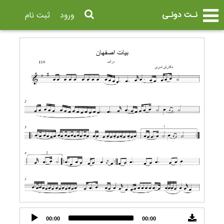
نـت دونـی
ورود
ثبت نام
Audio
00:00
00:00