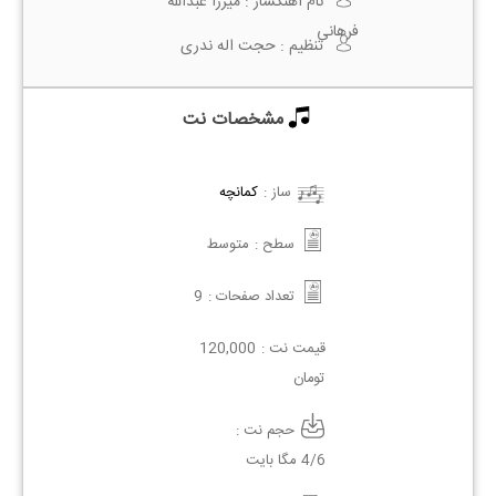
نام آهنگساز :
میرزا عبدالله
فرهانی
تنظیم :
حجت اله ندری
مشخصات نت
ساز :
کمانچه
سطح :
متوسط
تعداد صفحات :
9
قیمت نت :
120,000
تومان
حجم نت :
4/6 مگا بایت