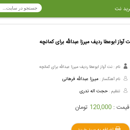
ید نت
تار
سنتور
ساز دهنی
ارینت
سه تار
تار
 آواز ابوعطا ردیف میرزا عبدالله برای کمانچه
اکسوفون
بربط
چنگ
وکن اشپیل
ویبرافون
کنترباس
نام :
نت آواز ابوعطا ردیف میرزا عبدالله برای کمانچه
ی هفت بند
وکال
ترومبون
میرزا عبدالله فرهانی
نام آهنگساز :
ولا
قانون
مثلث
حجت اله ندری
تنظیم :
وت ریکوردر
توبا
هورن
قیمت :
120,000
تومان
اضافه به سبد خرید