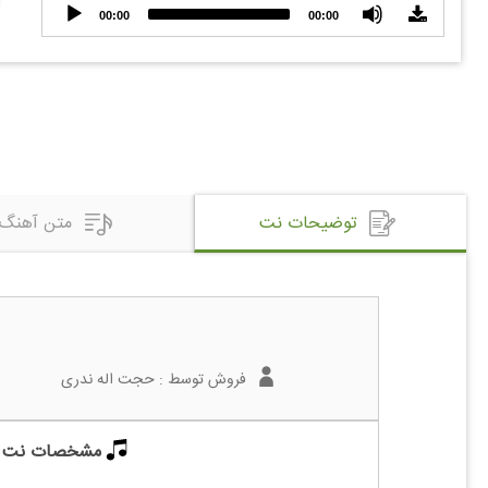
Audio
00:00
00:00
Player
توضیحات نت
متن آهنگ
فروش توسط :
حجت اله ندری
مشخصات نت