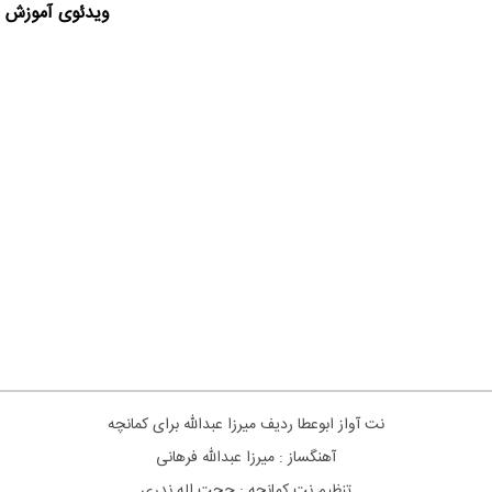
ویدئوی آموزش ا
نت آواز ابوعطا ردیف میرزا عبدالله برای کمانچه
آهنگساز : میرزا عبدالله فرهانی
تنظیم نت کمانچه : حجت اله ندری