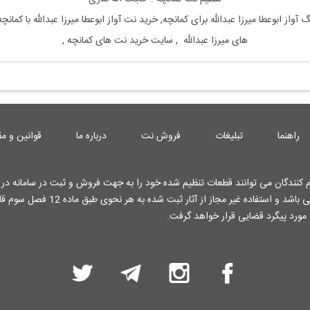
گ
آواز ابوعطا
میرزا عبدالله
برای
کمانچه, خرید نت
آواز ابوعطا
میرزا عبدالله
با
کمانچ
های
میرزا عبدالله
, سایت خرید نت های
کمانچه
,
راهنما
تبلیغات
فروش نت
درباره ما
قوانین و مق
کنندگان می توانند قطعات تنظیم شده خود را به جهت فروش و ثبت در سامانه در ا
کارشناسان وب سایت قرار دهند . تمامی حقوق این وب سایت محفوظ می باشد و استفاده غیر م
 مورد پیگرد قضایی قرار خواهد گرفت.