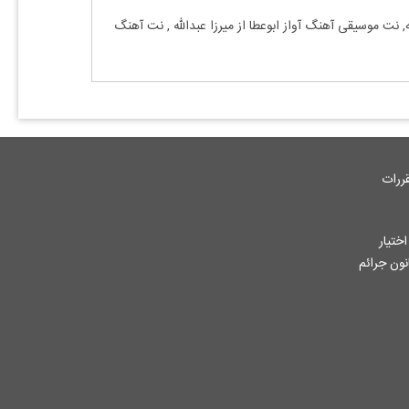
ه, نت موسیقی آهنگ
آواز ابوعطا
از
میرزا عبدالله
, نت آهنگ
ررات
ختیار
جاز از آثار ثبت شده به هر نحوی طبق ماده 12 فصل سوم قانون جرائم