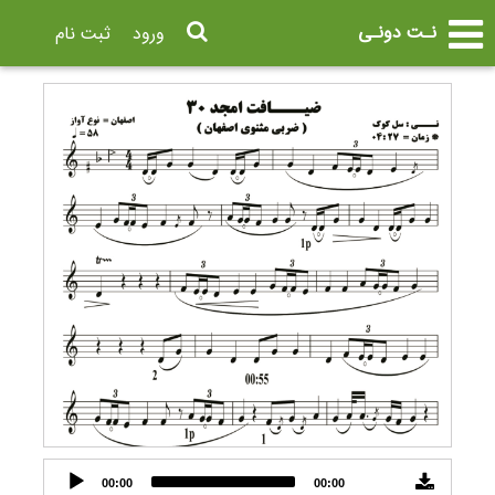
نـت دونـی
ورود
ثبت نام
Audio
00:00
00:00