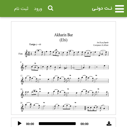
نـت دونـی
ورود
ثبت نام
Audio
00:00
00:00