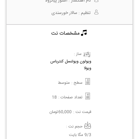
نام آهنگساز :
آستور پیاتزولا
تنظیم :
سالار خورسندی
مشخصات نت
ساز :
ویولون
ویولنسل
کنترباس
ویولا
سطح :
متوسط
تعداد صفحات :
18
قیمت نت :
60,000
تومان
حجم نت :
9/3 مگا بایت