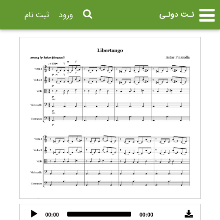
نـت دونـی
ورود
ثبت نام
Audio
00:00
00:00