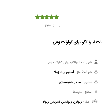
Player
5
از 5 امتیاز
نت لیبرتانگو برای کوارتت زهی
نام :
نت لیبرتانگو برای کوارتت زهی
آستور پیاتزولا
نام آهنگساز :
سالار خورسندی
تنظیم :
سطح :
متوسط
ساز :
ویولون
ویولنسل
کنترباس
ویولا