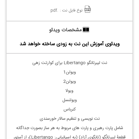
نوع فایل نت :
.pdf
مشخصات ویدئو
ویدئوی آموزش این نت به زودی ساخته خواهد شد
نت لیبرتانگو
Libertango
برای کوارتت زهی
ویولن1
ویولن2
ویولا
ویولنسل
کنرباس
نت نویسی و تنظیم:سالار خورسندی
شامل پارت رهبری و پارت های مربوط به هر ساز بصورت جداگانه
قطعهٔ لیبِرتانْگو (تانگوی آزاد) (به اسپانیایی: Libertango)، از آستور