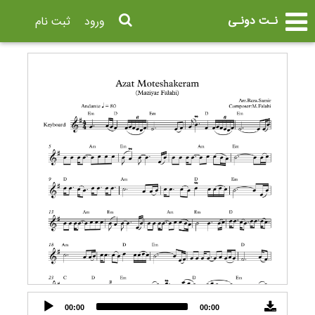
نـت دونـی
ورود
ثبت نام
Audio
00:00
00:00