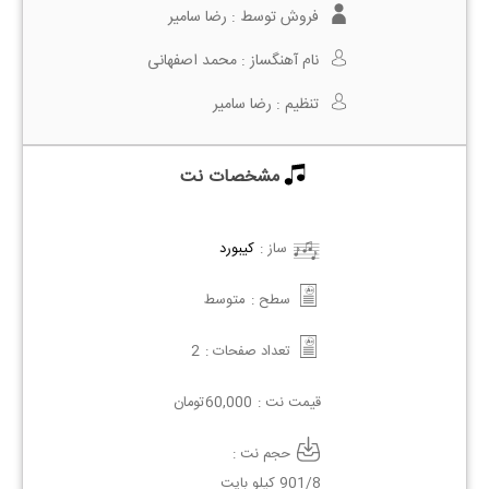
فروش توسط :
رضا سامیر
نام آهنگساز :
محمد اصفهانی
تنظیم :
رضا سامیر
مشخصات نت
ساز :
کیبورد
سطح :
متوسط
تعداد صفحات :
2
قیمت نت :
60,000
تومان
حجم نت :
901/8 کیلو بایت