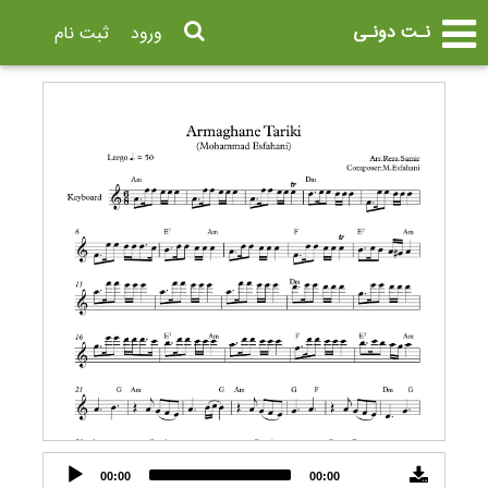
نـت دونـی
ورود
ثبت نام
Audio
00:00
00:00