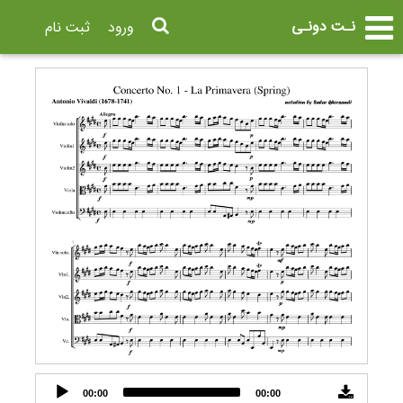
نـت دونـی
ورود
ثبت نام
Audio
00:00
00:00