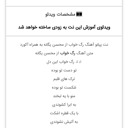
مشخصات ویدئو
ویدئوی آموزش این نت به زودی ساخته خواهد شد
نت پیانو آهنگ رگ خواب از محسن یگانه به همراه آکورد
متن آهنگ
رگ خواب
از محسن یگانه
♫♫ رگ خواب این دل
تو دست تو بوده
ترک های قلبم
شکست تو بوده
منو با یه لبخند
به ابرا کشوندی
با یک قطره اشکت
به آتیش نشوندی