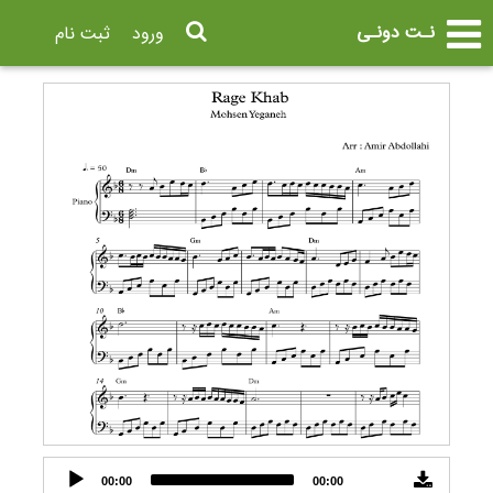
نـت دونـی
ورود
ثبت نام
Audio
00:00
00:00