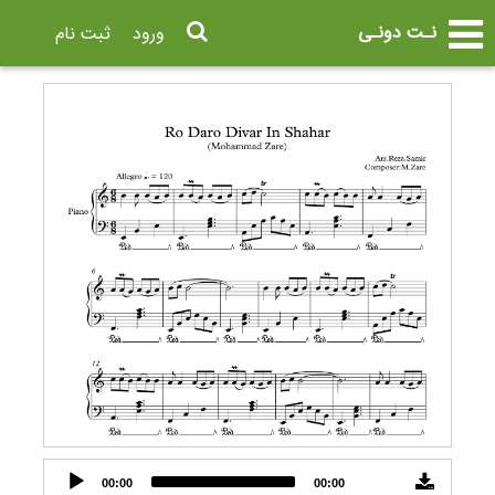
نـت دونـی
ورود
ثبت نام
Audio
00:00
00:00