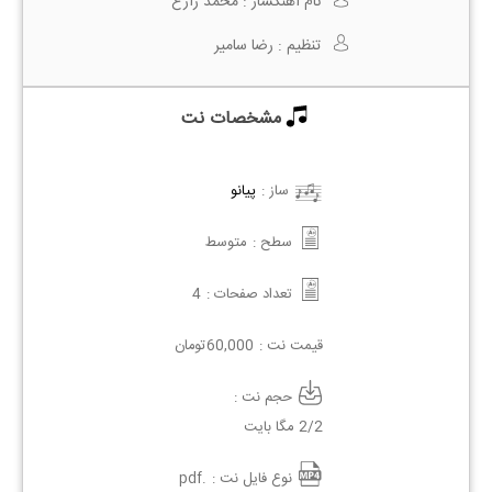
نام آهنگساز :
محمد زارع
تنظیم :
رضا سامیر
مشخصات نت
ساز :
پیانو
سطح :
متوسط
تعداد صفحات :
4
قیمت نت :
60,000
تومان
حجم نت :
2/2 مگا بایت
نوع فایل نت :
.pdf