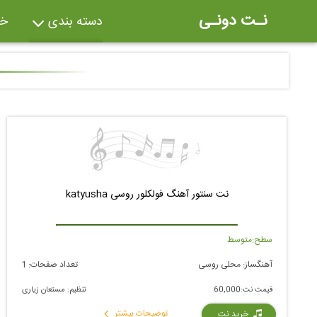
نـت دونـی
دسته بندی
خر
ویولون
پیانو
گی
ترومپت
فلوت
کل
فاگوت
ابوا
س
ویولنسل
پن فلوت
گل
ماریمبا
کمانچه
ن
نت سنتور آهنگ فولکلور روسی katyusha
درام
ملودیکا
وی
سطح:
متوسط
تیمپانی
سنچ
فل
آهنگساز:
محلی روسی
تعداد صفحات:
1
کیبورد
کالیمبا
قیمت نت:
60,000
تنظیم:
مستعان زیاری
توضیحات بیشتر
خرید نت