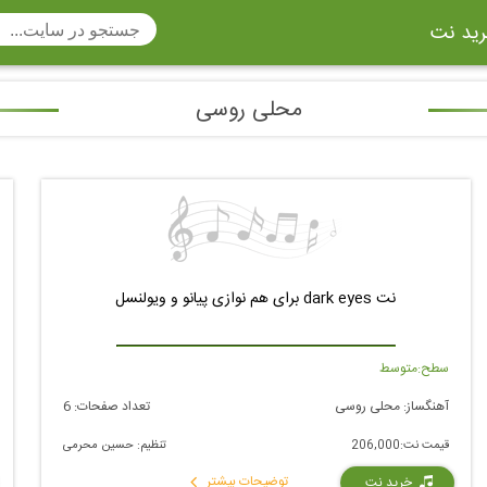
ید نت
محلی روسی
تار
سنتور
ساز دهنی
ارینت
سه تار
تار
اکسوفون
بربط
چنگ
وکن اشپیل
ویبرافون
کنترباس
ی هفت بند
وکال
ترومبون
نت dark eyes برای هم نوازی پیانو و ویولنسل
ولا
قانون
مثلث
سطح:
متوسط
وت ریکوردر
توبا
هورن
آهنگساز:
محلی روسی
تعداد صفحات:
6
قیمت نت:
206,000
تنظیم:
حسین محرمی
توضیحات بیشتر
خرید نت