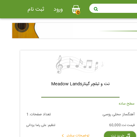
ورود
ثبت نام
0
نت و تبلچر گیتارMeadow Lands
سطح:
ساده
آهنگساز:
محلی روسی
تعداد صفحات:
1
قیمت نت:
60,000
تنظیم:
علی رضا یزدانی
توضیحات بیشتر
خرید نت