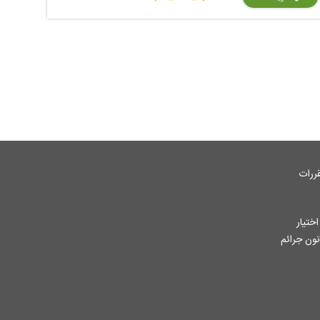
ررات
ختیار
جاز از آثار ثبت شده به هر نحوی طبق ماده 12 فصل سوم قانون جرائم