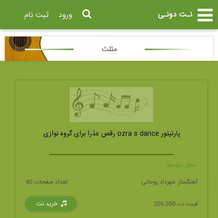
نـت دونـی
ورود
ثبت نام
مثلث
پارتیتور ozra s dance رقص عذرا برای گروه نوازی
سطح:
متوسط
آهنگساز:
شهرداد روحانی
تعداد صفحات:
40
خرید نت
قیمت نت:
206,000